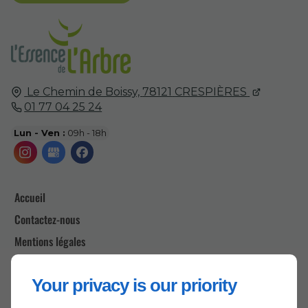
Le Chemin de Boissy,
78121
CRESPIÈRES
01 77 04 25 24
Lun - Ven :
09h - 18h
Accueil
Contactez-nous
Mentions légales
Plan du site
Your privacy is our priority