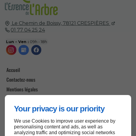
Le Chemin de Boissy,
78121
CRESPIÈRES
01 77 04 25 24
Lun - Ven :
09h - 18h
Accueil
Contactez-nous
Mentions légales
Plan du site
Your privacy is our priority
We use Cookies to improve user experience by
Haut de page
personalising content and ads, as well as
analyzing traffic and optimizing social networks